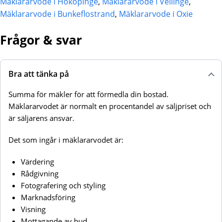
Mäklararvode i Hököpinge
,
Mäklararvode i Vellinge
,
Mäklararvode i Bunkeflostrand
,
Mäklararvode i Oxie
Frågor & svar
Bra att tänka på
Summa för mäkler för att förmedla din bostad.
Mäklararvodet är normalt en procentandel av säljpriset och
är säljarens ansvar.
Det som ingår i mäklararvodet är:
Värdering
Rådgivning
Fotografering och styling
Marknadsföring
Visning
Mottagande av bud