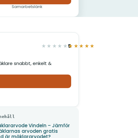
Samarbetslänk
5
★★★★★
★★★★★
av 5
äklare snabbt, enkelt &
nehåll
klararvode Vindeln – Jämför
klarnas arvoden gratis
d är mäklararvodet?