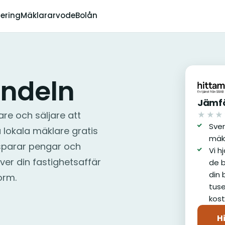
dering
Mäklararvode
Bolån
indeln
Jämfö
re och säljare att
★★★
av 5
Sver
lokala mäklare gratis
mäk
et sparar pengar och
Vi h
ver din fastighetsaffär
de b
din 
orm.
tuse
kost
H