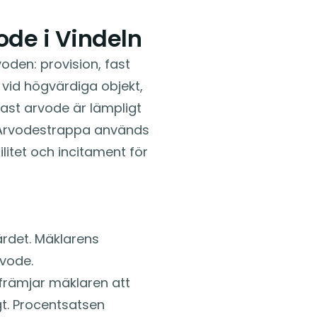
ode i Vindeln
oden: provision, fast
vid högvärdiga objekt,
ast arvode är lämpligt
s. Arvodestrappa används
bilitet och incitament för
ärdet. Mäklarens
vode.
a främjar mäklaren att
gt. Procentsatsen