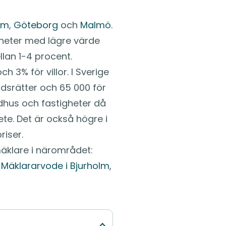
lm
,
Göteborg
och
Malmö
.
gheter med lägre värde
lan 1-4 procent.
 3% för villor. I Sverige
dsrätter och 65 000 för
radhus och fastigheter då
te. Det är också högre i
iser.
mäklare i närområdet:
,
Mäklararvode i Bjurholm
,