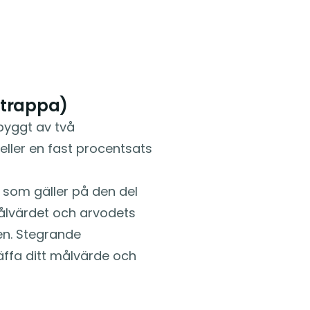
strappa)
byggt av två
ller en fast procentsats
som gäller på den del
Målvärdet och arvodets
en. Stegrande
äffa ditt målvärde och