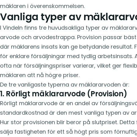
mäklaren i överenskommelsen.
Vanliga typer av mäklararv
I Vindeln finns tre huvudsakliga typer av mäklararv
arvode och arvodestrappa. Provision passar bäst 
där mäklarens insats kan ge betydande resultat. F
för enklare försäljningar med tydlig arbetsinsat
ofta när försäljningspriser varierar, vilket ger flexi
mäklaren att nå högre priser.
De tre vanligaste typerna av mäklararvoden är:
1. Rörligt mäklararvode (Provision)
Rörligt mäklararvode är en andel av försäljningsv
standardkostnad är den mest vanliga typen av ar
Hur stor provisionen blir beror på slutpriset. Dett
sälja fastigheten för ett så högt pris som förnufti