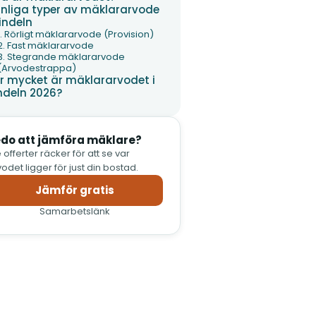
nliga typer av mäklararvode
Vindeln
1. Rörligt mäklararvode (Provision)
2. Fast mäklararvode
3. Stegrande mäklararvode
(Arvodestrappa)
r mycket är mäklararvodet i
ndeln 2026?
do att jämföra mäklare?
 offerter räcker för att se var
odet ligger för just din bostad.
Jämför gratis
Samarbetslänk