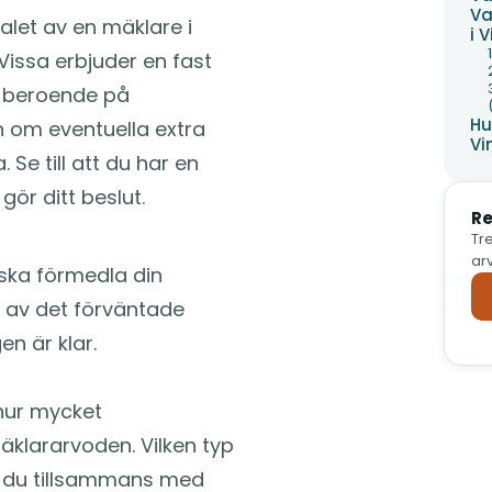
Va
alet av en mäklare i
i 
 Vissa erbjuder en fast
g beroende på
Hu
 om eventuella extra
Vi
Se till att du har en
gör ditt beslut.
Re
Tre
arv
 ska förmedla din
g av det förväntade
en är klar.
hur mycket
äklararvoden. Vilken typ
 du tillsammans med