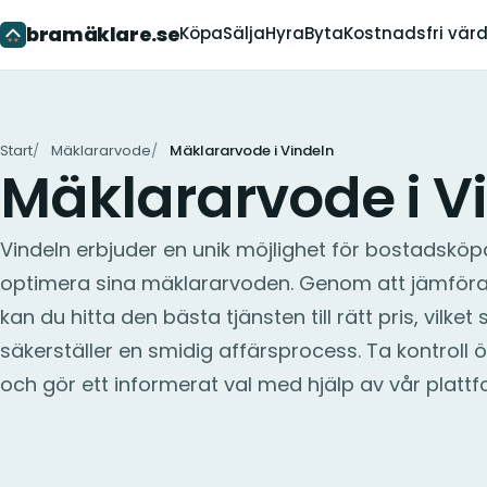
bramäklare.se
Köpa
Sälja
Hyra
Byta
Kostnadsfri vär
Start
Mäklararvode
Mäklararvode i Vindeln
Mäklararvode i V
Vindeln erbjuder en unik möjlighet för bostadsköpa
optimera sina mäklararvoden. Genom att jämföra 
kan du hitta den bästa tjänsten till rätt pris, vilk
säkerställer en smidig affärsprocess. Ta kontroll ö
och gör ett informerat val med hjälp av vår plattf