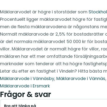
Mäklararvodet är högre i storstäder som
Stockho
Procentuellt ligger mäklararvodet högre för fasti
men de flesta mäklararvodena är någonstans mel
Normalt mäklararvode är 2,5% för bostadsrätter och
är det normala mäklararvodet 50 000 kr för bosta
villor. Mäklararvodet är normalt högre för villor, 
mäklaren har ett mer omfattande försäljningsarbe
marknader som tenderar att ha högre fastighetspr
Letar du efter en fastighet i Vindeln? Hitta bästa 
Mäklararvode i Vännäsby
,
Mäklararvode i Vännäs
Mäklararvode i Ersmark
Frågor & svar
Bra att tänka på