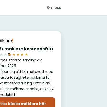
Om oss
r mäklare kostnadsfritt
5
★★
★★★★★
iges största samling av
lare 2025
jälper dig att bli matchad med
ästa fastighetsmäklarna för
bostadsförsäljning. Leta blad
ntals mäklare snabbt, enkelt &
nadsfritt!
itta bästa mäklare här
(öppnas i nytt fönster)