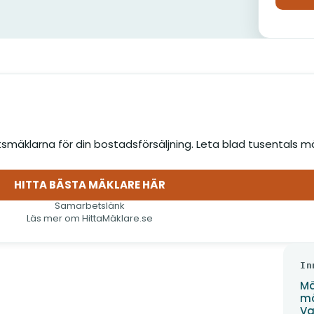
smäklarna för din bostadsförsäljning. Leta blad tusentals m
HITTA BÄSTA MÄKLARE HÄR
(öppnas i nytt fönster)
Samarbetslänk
Läs mer om HittaMäklare.se
mför
In
Mä
mä
Va