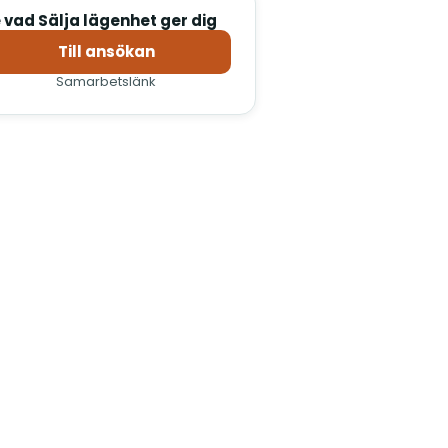
 vad Sälja lägenhet ger dig
Till ansökan
(öppnas i nytt fönster)
Samarbetslänk