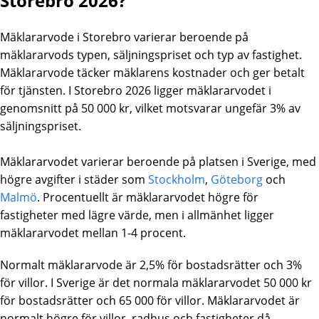
Storebro 2026?
Mäklararvode i
Storebro
varierar beroende på
mäklararvods typen, säljningspriset och typ av fastighet.
Mäklararvode täcker mäklarens kostnader och ger betalt
för tjänsten. I Storebro 2026 ligger mäklararvodet i
genomsnitt på 50 000 kr, vilket motsvarar ungefär 3% av
säljningspriset.
Mäklararvodet varierar beroende på platsen i Sverige, med
högre avgifter i städer som
Stockholm
,
Göteborg
och
Malmö
. Procentuellt är mäklararvodet högre för
fastigheter med lägre värde, men i allmänhet ligger
mäklararvodet mellan 1-4 procent.
Normalt mäklararvode är 2,5% för bostadsrätter och 3%
för villor. I Sverige är det normala mäklararvodet 50 000 kr
för bostadsrätter och 65 000 för villor. Mäklararvodet är
normalt högre för villor, radhus och fastigheter då