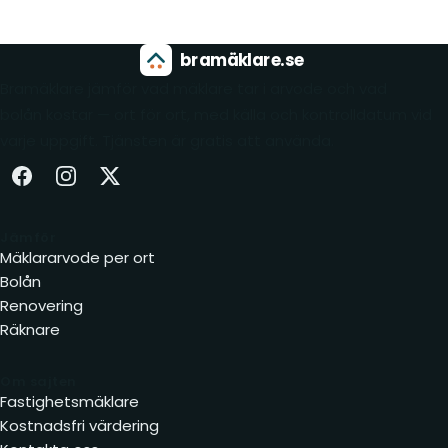
bramäklare.se
Bramäklare jämför vad mäklare tar i arvode och vad
bolån kostar — ort för ort, med källa och kontrolldatum vid
varje uppgift. Tjänsten är gratis att använda.
Facebook (öppnas i ny flik)
Instagram (öppnas i ny flik)
X (öppnas i ny flik)
Jämför
Mäklararvode per ort
Bolån
Renovering
Räknare
Om sajten
Fastighetsmäklare
Kostnadsfri värdering