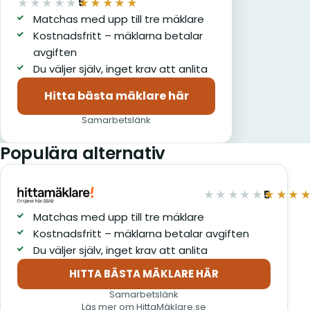
5
★★★★★
★★★★★
av 5
Matchas med upp till tre mäklare
Kostnadsfritt – mäklarna betalar
avgiften
Du väljer själv, inget krav att anlita
Hitta bästa mäklare här
(öppnas i nytt fönster)
Samarbetslänk
Populära alternativ
5
★★★★★
★★★
av 5
Matchas med upp till tre mäklare
Kostnadsfritt – mäklarna betalar avgiften
Du väljer själv, inget krav att anlita
HITTA BÄSTA MÄKLARE HÄR
(öppnas i nytt fönster)
Samarbetslänk
Läs mer om HittaMäklare.se