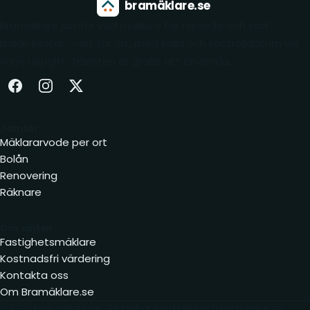
bramäklare.se
Bramäklare jämför vad mäklare tar i arvode och vad
bolån kostar — ort för ort, med källa och kontrolldatum vid
varje uppgift. Tjänsten är gratis att använda.
Facebook (öppnas i ny flik)
Instagram (öppnas i ny flik)
X (öppnas i ny flik)
Jämför
Mäklararvode per ort
Bolån
Renovering
Räknare
Om sajten
Fastighetsmäklare
Kostnadsfri värdering
Kontakta oss
Om Bramäklare.se
© 2026 bramäklare.se · Alla siffror med källa och kontrolldatum