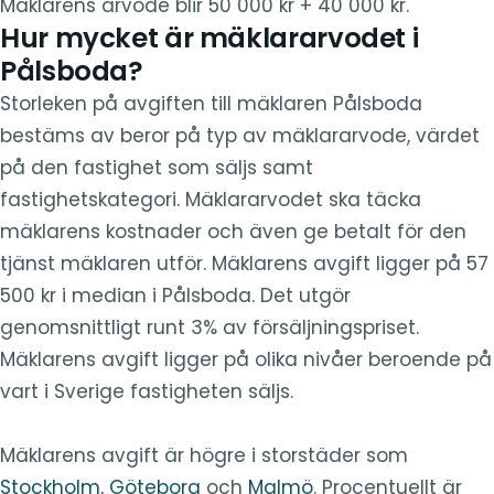
Mäklarens arvode blir 50 000 kr + 40 000 kr.
Hur mycket är mäklararvodet i
Pålsboda?
Storleken på avgiften till mäklaren Pålsboda
bestäms av beror på typ av mäklararvode, värdet
på den fastighet som säljs samt
fastighetskategori. Mäklararvodet ska täcka
mäklarens kostnader och även ge betalt för den
tjänst mäklaren utför. Mäklarens avgift ligger på 57
500 kr i median i Pålsboda. Det utgör
genomsnittligt runt 3% av försäljningspriset.
Mäklarens avgift ligger på olika nivåer beroende på
vart i Sverige fastigheten säljs.
Mäklarens avgift är högre i storstäder som
Stockholm
,
Göteborg
och
Malmö
. Procentuellt är