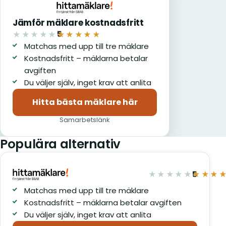
Jämför mäklare kostnadsfritt
5
★★★★★
★★★★★
av 5
Matchas med upp till tre mäklare
Kostnadsfritt – mäklarna betalar
avgiften
Du väljer själv, inget krav att anlita
Hitta bästa mäklare här
(öppnas i nytt fönster)
Samarbetslänk
Populära alternativ
5
★★★★★
★★★
av 5
Matchas med upp till tre mäklare
Kostnadsfritt – mäklarna betalar avgiften
Du väljer själv, inget krav att anlita