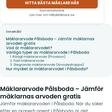
HITTA BÄSTA MÄKLARE HÄR
(öppnas i nytt fönster)
Samarbetslänk
Läs mer om HittaMäklare.se
Innehåll
Mäklararvode Pålsboda – Jämför mäklarnas
arvoden gratis
Vad är mäklararvodet?
Vanliga typer av mäklararvode i Pålsboda
1. Rörligt mäklararvode (Provision)
2. Fast mäklararvode
3. Stegrande mäklararvode (Arvodestrappa)
Hur mycket är mäklararvodet i Pålsboda?
Mäklararvode Pålsboda – Jämför
mäklarnas arvoden gratis
Jämför mäklararvoden i Pålsboda. När du söker
efter en properti agent i Pålsboda är det