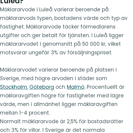
Luleå?
Mäklararvode i Luleå varierar beroende på
mäklararvods typen, bostadens värde och typ av
fastighet. Mäklararvode täcker förmedlarens
utgifter och ger betalt för tjänsten. I Luleå ligger
mäklararvodet i genomsnitt på 50 000 kr, vilket
motsvarar ungefär 3% av försäljningspriset.
Mäklararvodet varierar beroende på platsen i
Sverige, med högre arvoden i städer som
Stockholm
,
Göteborg
och
Malmö
. Procentuellt är
mäklaravgiften högre för fastigheter med lägre
värde, men i allmänhet ligger mäklaravgiften
mellan 1-4 procent.
Normalt mäklararvode är 2,5% för bostadsrätter
och 3% för villor. I Sverige är det normala