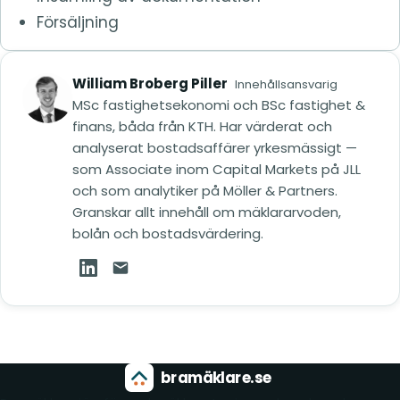
Försäljning
William Broberg Piller
Innehållsansvarig
MSc fastighetsekonomi och BSc fastighet &
finans, båda från KTH. Har värderat och
analyserat bostadsaffärer yrkesmässigt —
som Associate inom Capital Markets på JLL
och som analytiker på Möller & Partners.
Granskar allt innehåll om mäklararvoden,
bolån och bostadsvärdering.
William Broberg Piller på LinkedIn (öppnas i ny
Mejla William Broberg Piller
bramäklare.se