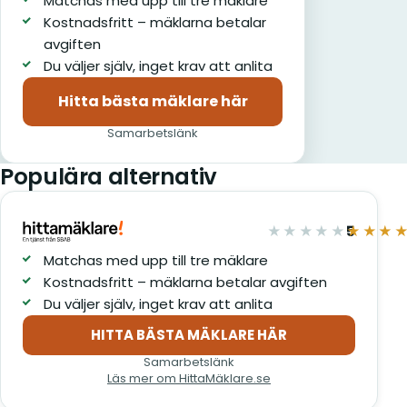
Matchas med upp till tre mäklare
Kostnadsfritt – mäklarna betalar
avgiften
Du väljer själv, inget krav att anlita
Hitta bästa mäklare här
(öppnas i nytt fönster)
Samarbetslänk
Populära alternativ
5
★★★★★
★★★
av 5
Matchas med upp till tre mäklare
Kostnadsfritt – mäklarna betalar avgiften
Du väljer själv, inget krav att anlita
HITTA BÄSTA MÄKLARE HÄR
(öppnas i nytt fönster)
Samarbetslänk
Läs mer om HittaMäklare.se