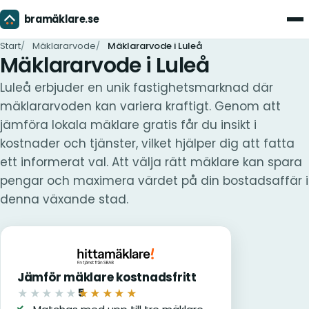
bramäklare.se
Men
Start
Mäklararvode
Mäklararvode i Luleå
Mäklararvode i Luleå
Luleå erbjuder en unik fastighetsmarknad där
mäklararvoden kan variera kraftigt. Genom att
jämföra lokala mäklare gratis får du insikt i
kostnader och tjänster, vilket hjälper dig att fatta
ett informerat val. Att välja rätt mäklare kan spara
pengar och maximera värdet på din bostadsaffär i
denna växande stad.
Jämför mäklare kostnadsfritt
5
★★★★★
★★★★★
av 5