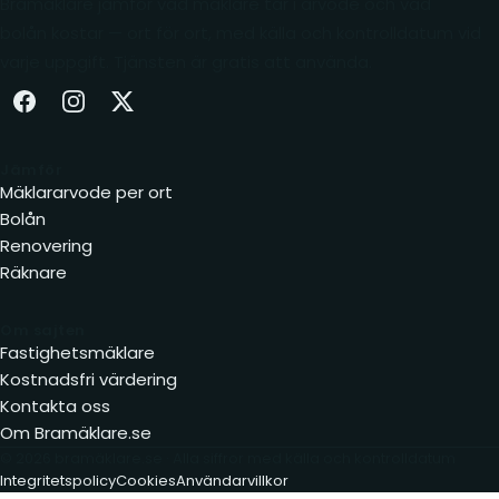
Bramäklare jämför vad mäklare tar i arvode och vad
bolån kostar — ort för ort, med källa och kontrolldatum vid
varje uppgift. Tjänsten är gratis att använda.
Facebook (öppnas i ny flik)
Instagram (öppnas i ny flik)
X (öppnas i ny flik)
Jämför
Mäklararvode per ort
Bolån
Renovering
Räknare
Om sajten
Fastighetsmäklare
Kostnadsfri värdering
Kontakta oss
Om Bramäklare.se
© 2026 bramäklare.se · Alla siffror med källa och kontrolldatum
Integritetspolicy
Cookies
Användarvillkor