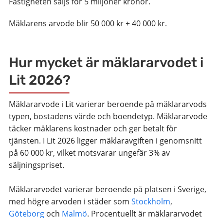
Fastigheten säljs för 5 miljoner kronor.
Mäklarens arvode blir 50 000 kr + 40 000 kr.
Hur mycket är mäklararvodet i
Lit 2026?
Mäklararvode i
Lit
varierar beroende på mäklararvods
typen, bostadens värde och boendetyp. Mäklararvode
täcker mäklarens kostnader och ger betalt för
tjänsten. I Lit 2026 ligger mäklaravgiften i genomsnitt
på 60 000 kr, vilket motsvarar ungefär 3% av
säljningspriset.
Mäklararvodet varierar beroende på platsen i Sverige,
med högre arvoden i städer som
Stockholm
,
Göteborg
och
Malmö
. Procentuellt är mäklararvodet