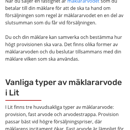
När du säljer en fastighet är
mäklararvodet
som du
betalar till din mäklare för att de ska ta hand om
försäljningen som regel är mäklararvodet en en del av
slutsumman som du får vid försäljningen.
Du och din mäklare kan samverka och bestämma hur
högt provisionen ska vara. Det finns olika former av
mäklararvoden och du beslutar tillsammans med din
mäklare vilken som ska användas.
Vanliga typer av mäklararvode
i Lit
I Lit finns tre huvudsakliga typer av mäklararvode:
provision, fast arvode och arvodestrappa. Provision
passar bäst vid högre försäljningspriser, där
mäklarens incitament ökar. Fast arvode är lämpligt för