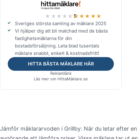
★★★★★
★★★★★
5
Sveriges största samling av mäklare 2025
Vi hjälper dig att bli matchad med de bästa
fastighetsmäklarna för din
bostadsförsäljning. Leta blad tusentals
mäklare snabbt, enkelt & kostnadsfritt!
HITTA BÄSTA MÄKLARE HÄR
Reklamlänk
Läs mer om HittaMäklare.se
Mäklararvode Grillby – Jämfö
arvoden gratis
Jämför mäklararvoden i Grillby: När du letar efter en 
avgörande att jämföra priser. Vissa mäklare tar ut e