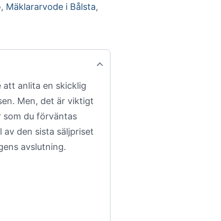
o
,
Mäklararvode i Bålsta
,
att anlita en skicklig
en. Men, det är viktigt
r som du förväntas
 av den sista säljpriset
ngens avslutning.