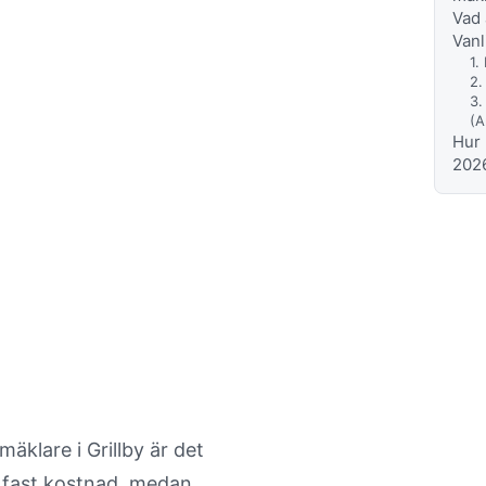
Vad 
Vanl
1.
2.
3.
(A
Hur 
202
r mäklarnas
mäklare i Grillby är det
n fast kostnad, medan