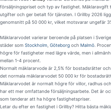
försäljningspriset och typ av fastighet. Mäklaravgift
utgifter och ger betalt för tjänsten. I Grillby 2026 li
genomsnitt på 50 000 kr, vilket motsvarar ungefär 
Mäklararvodet varierar beroende på platsen i Sverig
städer som
Stockholm
,
Göteborg
och
Malmö
. Proce
högre för fastigheter med lägre värde, men i allmänh
mellan 1-4 procent.
Normalt mäklararvode är 2,5% för bostadsrätter och 3%
det normala mäklararvodet 50 000 kr för bostadsrätte
Mäklararvodet är normalt högre för villor, radhus oc
har ett mer omfattande försäljningsarbete. Det är o
som tenderar att ha högre fastighetspriser.
Letar du efter en fastighet i Grillby? Hitta bästa mäk