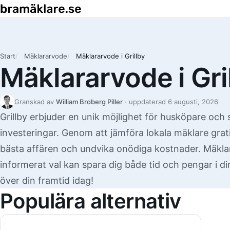
Start
Mäklararvode
Mäklararvode i Grillby
Mäklararvode i Gri
Granskad av
William Broberg Piller
· uppdaterad
6 augusti, 2026
Grillby erbjuder en unik möjlighet för husköpare och 
investeringar. Genom att jämföra lokala mäklare grati
bästa affären och undvika onödiga kostnader. Mäklar
informerat val kan spara dig både tid och pengar i di
över din framtid idag!
Populära alternativ