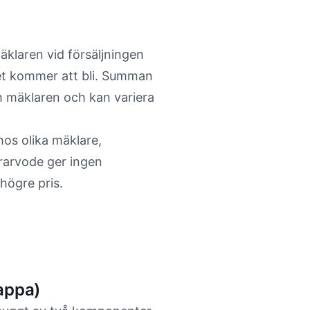
äklaren vid försäljningen
 det kommer att bli. Summan
h mäklaren och kan variera
hos olika mäklare,
ararvode ger ingen
 högre pris.
appa)