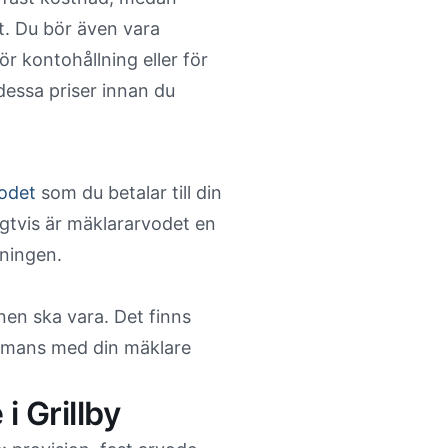
t. Du bör även vara
r kontohållning eller för
dessa priser innan du
odet
som du betalar till din
igtvis är mäklararvodet en
jningen.
en ska vara. Det finns
ammans med din mäklare
i Grillby