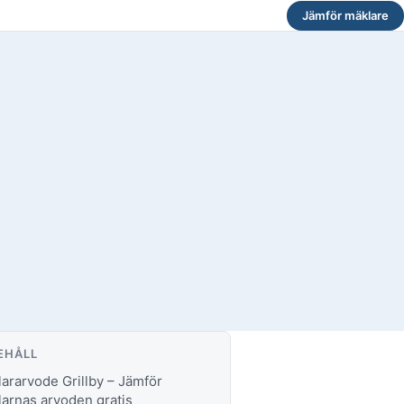
Jämför mäklare
EHÅLL
ararvode Grillby – Jämför
arnas arvoden gratis