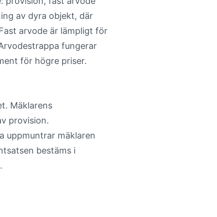
: provision, fast arvode
ing av dyra objekt, där
Fast arvode är lämpligt för
 Arvodestrappa fungerar
ament för högre priser.
et. Mäklarens
v provision.
etta uppmuntrar mäklaren
entsatsen bestäms i
.