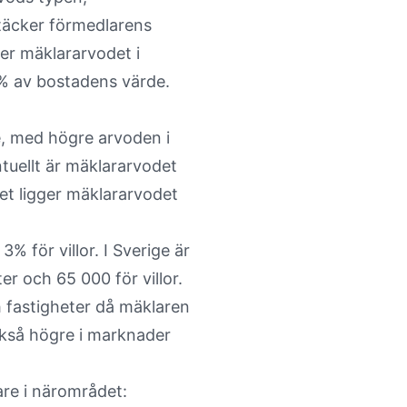
 täcker förmedlarens
gger mäklararvodet i
3% av bostadens värde.
e, med högre arvoden i
ntuellt är mäklararvodet
et ligger mäklararvodet
 för villor. I Sverige är
r och 65 000 för villor.
h fastigheter då mäklaren
ckså högre i marknader
lare i närområdet: