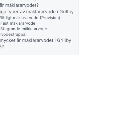
är mäklararvodet?
iga typer av mäklararvode i Grillby
 Rörligt mäklararvode (Provision)
 Fast mäklararvode
 Stegrande mäklararvode
rvodestrappa)
mycket är mäklararvodet i Grillby
6?