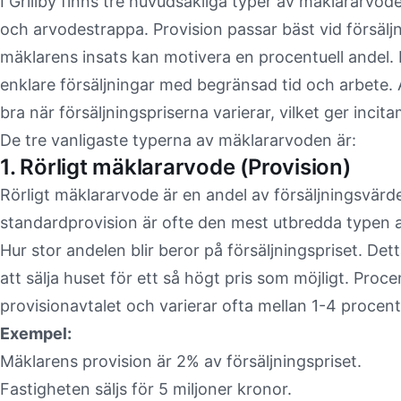
I Grillby finns tre huvudsakliga typer av mäklararvode
och arvodestrappa. Provision passar bäst vid försäljn
mäklarens insats kan motivera en procentuell andel. 
enklare försäljningar med begränsad tid och arbete.
bra när försäljningspriserna varierar, vilket ger incit
De tre vanligaste typerna av mäklararvoden är:
1. Rörligt mäklararvode (Provision)
Rörligt mäklararvode är en andel av försäljningsvärd
standardprovision är ofte den mest utbredda typen a
Hur stor andelen blir beror på försäljningspriset. D
att sälja huset för ett så högt pris som möjligt. Proc
provisionavtalet och varierar ofta mellan 1-4 procent
Exempel:
Mäklarens provision är 2% av försäljningspriset.
Fastigheten säljs för 5 miljoner kronor.