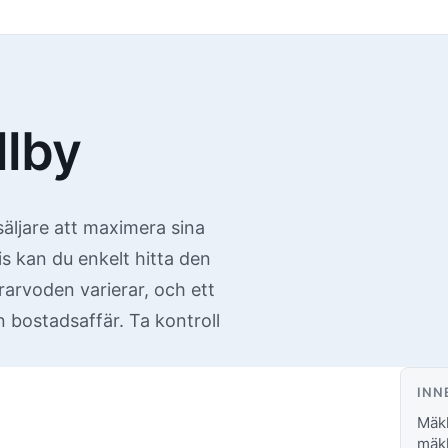
llby
säljare att maximera sina
s kan du enkelt hitta den
arvoden varierar, och ett
n bostadsaffär. Ta kontroll
INN
Mäkl
mäkl