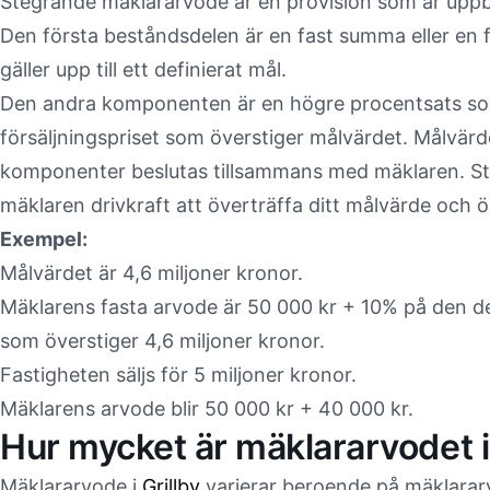
Stegrande mäklararvode är en provision som är upp
Den första beståndsdelen är en fast summa eller en 
gäller upp till ett definierat mål.
Den andra komponenten är en högre procentsats som
försäljningspriset som överstiger målvärdet. Målvär
komponenter beslutas tillsammans med mäklaren. S
mäklaren drivkraft att överträffa ditt målvärde och 
Exempel:
Målvärdet är 4,6 miljoner kronor.
Mäklarens fasta arvode är 50 000 kr + 10% på den del
som överstiger 4,6 miljoner kronor.
Fastigheten säljs för 5 miljoner kronor.
Mäklarens arvode blir 50 000 kr + 40 000 kr.
Hur mycket är mäklararvodet i
Mäklararvode i
Grillby
varierar beroende på mäklarar