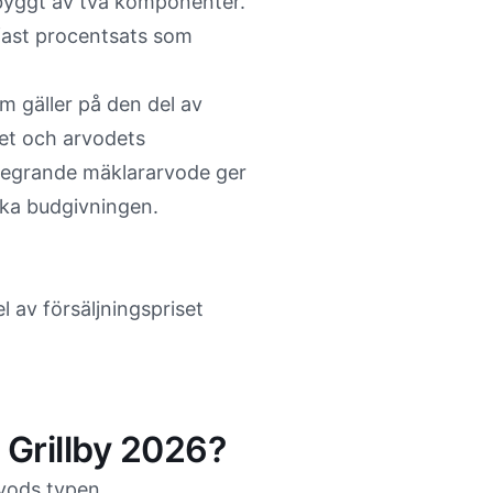
byggt av två komponenter.
fast procentsats som
 gäller på den del av
det och arvodets
tegrande mäklararvode ger
öka budgivningen.
 av försäljningspriset
 Grillby 2026?
vods typen,