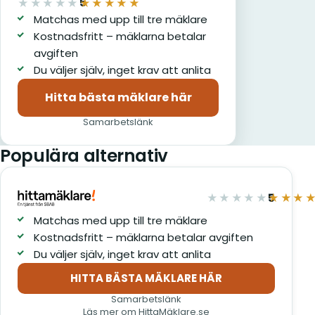
5
★★★★★
★★★★★
av 5
Matchas med upp till tre mäklare
Kostnadsfritt – mäklarna betalar
avgiften
Du väljer själv, inget krav att anlita
Hitta bästa mäklare här
(öppnas i nytt fönster)
Samarbetslänk
Populära alternativ
5
★★★★★
★★★
av 5
Matchas med upp till tre mäklare
Kostnadsfritt – mäklarna betalar avgiften
Du väljer själv, inget krav att anlita
HITTA BÄSTA MÄKLARE HÄR
(öppnas i nytt fönster)
Samarbetslänk
Läs mer om HittaMäklare.se