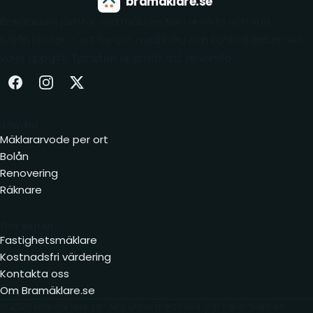
bramäklare.se
Bramäklare jämför vad mäklare tar i arvode och vad
bolån kostar — ort för ort, med källa och kontrolldatum vid
varje uppgift. Tjänsten är gratis att använda.
Facebook (öppnas i ny flik)
Instagram (öppnas i ny flik)
X (öppnas i ny flik)
Jämför
Mäklararvode per ort
Bolån
Renovering
Räknare
Om sajten
Fastighetsmäklare
Kostnadsfri värdering
Kontakta oss
Om Bramäklare.se
© 2026 bramäklare.se · Alla siffror med källa och kontrolldatum