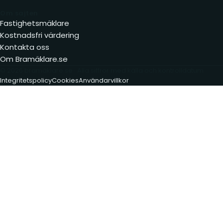
Om sajten
Fastighetsmäklare
Kostnadsfri värdering
Kontakta oss
Om Bramäklare.se
© 2026 bramäklare.se · Alla siffror med källa och kontrolldatum
Integritetspolicy
Cookies
Användarvillkor