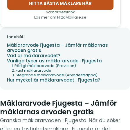
HITTA BÄSTA MÄKLARE HÄR
(öppnas i nytt fönster)
Samarbetslänk
Läs mer om HittaMäklare.se
Innehåll
Mäklararvode Fjugesta – Jämför mäklarnas
arvoden gratis
Vad är mäklararvodet?
Vanliga typer av mäklararvode i Fjugesta
1. Rörligt mäklararvode (Provision)
2. Fast mäklararvode
3. Stegrande mäklararvode (Arvodestrappa)
Hur mycket är mäklararvodet i Fjugesta?
Mäklararvode Fjugesta – Jämför
mäklarnas arvoden gratis
Granska mäklararvoden i Fjugesta. När du söker
efter en fastighetsmäklare i Fjugesta är det