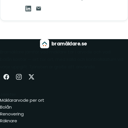
William Broberg Piller på LinkedIn (öppnas i ny
Mejla William Broberg Piller
bramäklare.se
Bramäklare jämför vad mäklare tar i arvode och vad
bolån kostar — ort för ort, med källa och kontrolldatum vid
varje uppgift. Tjänsten är gratis att använda.
Facebook (öppnas i ny flik)
Instagram (öppnas i ny flik)
X (öppnas i ny flik)
Jämför
Mäklararvode per ort
Bolån
Renovering
Räknare