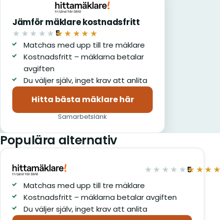
Jämför mäklare kostnadsfritt
5
★★★★★
★★★★★
av 5
Matchas med upp till tre mäklare
Kostnadsfritt – mäklarna betalar
avgiften
Du väljer själv, inget krav att anlita
Hitta bästa mäklare här
(öppnas i nytt fönster)
Samarbetslänk
Populära alternativ
5
★★★★★
★★★
av 5
Matchas med upp till tre mäklare
Kostnadsfritt – mäklarna betalar avgiften
Du väljer själv, inget krav att anlita