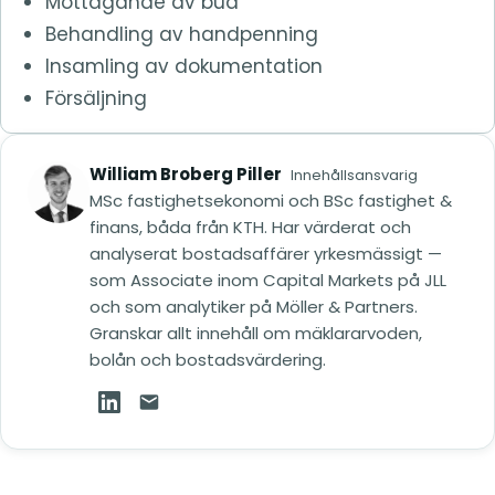
Mottagande av bud
Behandling av handpenning
Insamling av dokumentation
Försäljning
William Broberg Piller
Innehållsansvarig
MSc fastighetsekonomi och BSc fastighet &
finans, båda från KTH. Har värderat och
analyserat bostadsaffärer yrkesmässigt —
som Associate inom Capital Markets på JLL
och som analytiker på Möller & Partners.
Granskar allt innehåll om mäklararvoden,
bolån och bostadsvärdering.
William Broberg Piller på LinkedIn (öppnas i ny
Mejla William Broberg Piller