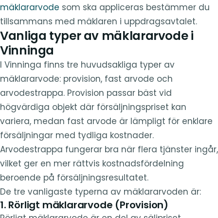
mäklararvode
som ska appliceras bestämmer du
tillsammans med mäklaren i uppdragsavtalet.
Vanliga typer av mäklararvode i
Vinninga
I Vinninga finns tre huvudsakliga typer av
mäklararvode: provision, fast arvode och
arvodestrappa. Provision passar bäst vid
högvärdiga objekt där försäljningspriset kan
variera, medan fast arvode är lämpligt för enklare
försäljningar med tydliga kostnader.
Arvodestrappa fungerar bra när flera tjänster ingår,
vilket ger en mer rättvis kostnadsfördelning
beroende på försäljningsresultatet.
De tre vanligaste typerna av mäklararvoden är:
1. Rörligt mäklararvode (Provision)
Rörligt mäklararvode är en del av säljpriset.