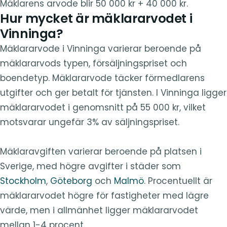
Mäklarens arvode blir 50 000 kr + 40 000 kr.
Hur mycket är mäklararvodet i
Vinninga?
Mäklararvode i Vinninga varierar beroende på
mäklararvods typen, försäljningspriset och
boendetyp. Mäklararvode täcker förmedlarens
utgifter och ger betalt för tjänsten. I Vinninga ligger
mäklararvodet i genomsnitt på 55 000 kr, vilket
motsvarar ungefär 3% av säljningspriset.
Mäklaravgiften varierar beroende på platsen i
Sverige, med högre avgifter i städer som
Stockholm
,
Göteborg
och
Malmö
. Procentuellt är
mäklararvodet högre för fastigheter med lägre
värde, men i allmänhet ligger mäklararvodet
mellan 1-4 procent.