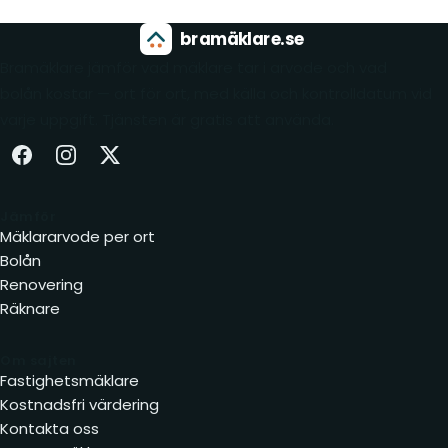
bramäklare.se
Bramäklare jämför vad mäklare tar i arvode och vad
bolån kostar — ort för ort, med källa och kontrolldatum vid
varje uppgift. Tjänsten är gratis att använda.
Facebook (öppnas i ny flik)
Instagram (öppnas i ny flik)
X (öppnas i ny flik)
Jämför
Mäklararvode per ort
Bolån
Renovering
Räknare
Om sajten
Fastighetsmäklare
Kostnadsfri värdering
Kontakta oss