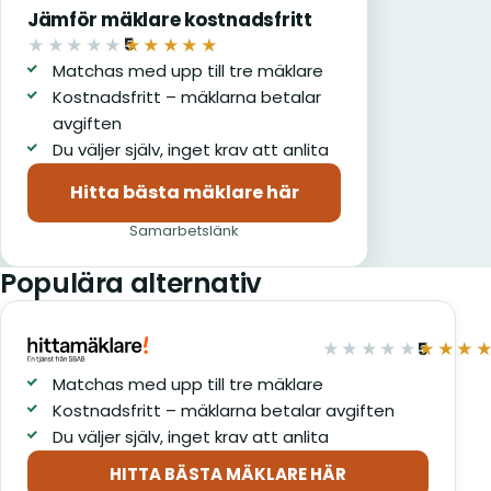
Jämför mäklare kostnadsfritt
5
★★★★★
★★★★★
av 5
Matchas med upp till tre mäklare
Kostnadsfritt – mäklarna betalar
avgiften
Du väljer själv, inget krav att anlita
Hitta bästa mäklare här
(öppnas i nytt fönster)
Samarbetslänk
Populära alternativ
5
★★★★★
★★★
av 5
Matchas med upp till tre mäklare
Kostnadsfritt – mäklarna betalar avgiften
Du väljer själv, inget krav att anlita
HITTA BÄSTA MÄKLARE HÄR
(öppnas i nytt fönster)