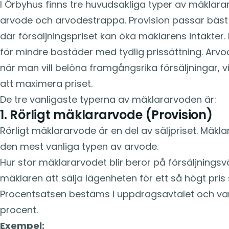
I Örbyhus finns tre huvudsakliga typer av mäklarar
arvode och arvodestrappa. Provision passar bäst
där försäljningspriset kan öka mäklarens intäkter.
för mindre bostäder med tydlig prissättning. Arv
när man vill belöna framgångsrika försäljningar, v
att maximera priset.
De tre vanligaste typerna av mäklararvoden är:
1. Rörligt mäklararvode (Provision)
Rörligt mäklararvode är en del av säljpriset. Mäkl
den mest vanliga typen av arvode.
Hur stor mäklararvodet blir beror på försäljningsv
mäklaren att sälja lägenheten för ett så högt pris 
Procentsatsen bestäms i uppdragsavtalet och vari
procent.
Exempel: