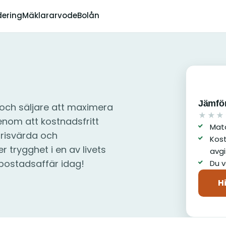
dering
Mäklararvode
Bolån
Jämför
 och säljare att maximera
★★★
av 5
enom att kostnadsfritt
Matc
risvärda och
Kost
 trygghet i en av livets
avgi
 bostadsaffär idag!
Du v
H