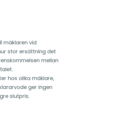
ll mäklaren vid
hur stor ersättning det
verenskommelsen mellan
alet.
er hos olika mäklare,
äklararvode ger ingen
gre slutpris.