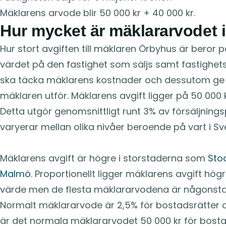
Mäklarens arvode blir 50 000 kr + 40 000 kr.
Hur mycket är mäklararvodet 
Hur stort avgiften till mäklaren Örbyhus är beror 
värdet på den fastighet som säljs samt fastighet
ska täcka mäklarens kostnader och dessutom ge e
mäklaren utför. Mäklarens avgift ligger på 50 000 
Detta utgör genomsnittligt runt 3% av försäljnings
varyerar mellan olika nivåer beroende på vart i Sve
Mäklarens avgift är högre i storstaderna som
Sto
Malmö
. Proportionellt ligger mäklarens avgift högr
värde men de flesta mäklararvodena är någonstan
Normalt mäklararvode är 2,5% för bostadsrätter och
är det normala mäklararvodet 50 000 kr för bosta