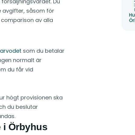
försäljningsvärdet. Du
 avgifter, såsom för
Hu
nn comparison av alla
Ör
arvodet
som du betalar
ingen normalt är
om du får vid
r högt provisionen ska
och du beslutar
ändas.
e i Örbyhus