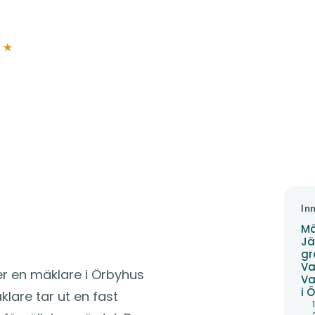
★★
ör mäklarnas
In
Mä
Jä
gr
Va
er en mäklare i Örbyhus
Va
i 
lare tar ut en fast