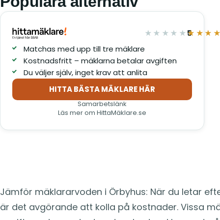
Populära alternativ
5
★★★★★
★★★
av 5
Matchas med upp till tre mäklare
Kostnadsfritt – mäklarna betalar avgiften
Du väljer själv, inget krav att anlita
HITTA BÄSTA MÄKLARE HÄR
(öppnas i nytt fönster)
Samarbetslänk
Läs mer om HittaMäklare.se
Mäklararvode Örbyhus – Jämf
arvoden gratis
Jämför mäklararvoden i Örbyhus: När du letar eft
är det avgörande att kolla på kostnader. Vissa mäk