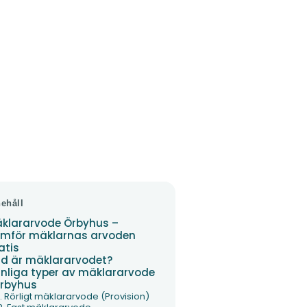
nehåll
klararvode Örbyhus –
mför mäklarnas arvoden
atis
d är mäklararvodet?
nliga typer av mäklararvode
Örbyhus
1. Rörligt mäklararvode (Provision)