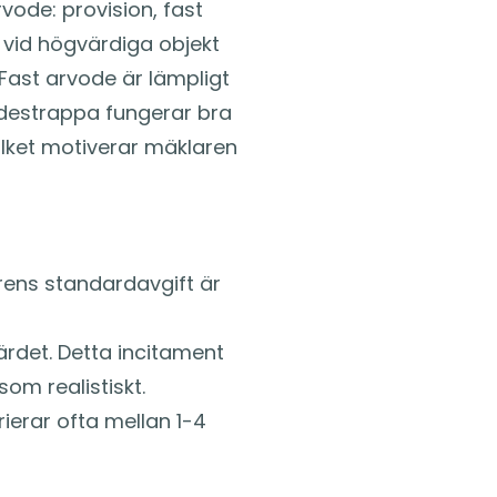
vode: provision, fast
 vid högvärdiga objekt
 Fast arvode är lämpligt
odestrappa fungerar bra
ilket motiverar mäklaren
arens standardavgift är
ärdet. Detta incitament
som realistiskt.
erar ofta mellan 1-4