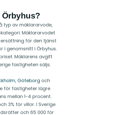
i Örbyhus?
på typ av mäklararvode,
skategori. Mäklararvodet
rsättning för den tjänst
kr i genomsnitt i Örbyhus.
priset. Mäklarens avgift
rige fastigheten säljs.
ckholm
,
Göteborg
och
e för fastigheter lägre
s mellan 1-4 procent.
 3% för villor. I Sverige
dsrätter och 65 000 för