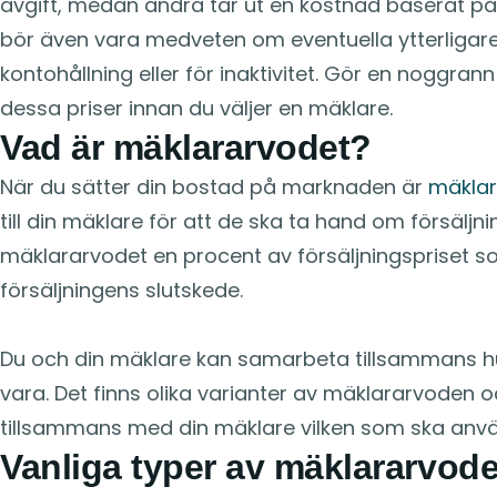
avgift, medan andra tar ut en kostnad baserat på 
bör även vara medveten om eventuella ytterligare
kontohållning eller för inaktivitet. Gör en noggra
dessa priser innan du väljer en mäklare.
Vad är mäklararvodet?
När du sätter din bostad på marknaden är
mäklar
till din mäklare för att de ska ta hand om försäljn
mäklararvodet en procent av försäljningspriset s
försäljningens slutskede.
Du och din mäklare kan samarbeta tillsammans hu
vara. Det finns olika varianter av mäklararvoden 
tillsammans med din mäklare vilken som ska anv
Vanliga typer av mäklararvod