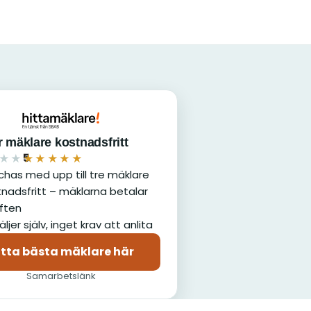
 mäklare kostnadsfritt
5
★★
★★★★★
has med upp till tre mäklare
nadsfritt – mäklarna betalar
ften
äljer själv, inget krav att anlita
itta bästa mäklare här
(öppnas i nytt fönster)
Samarbetslänk