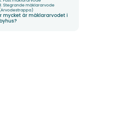
2. Fast mäklararvode
3. Stegrande mäklararvode
(Arvodestrappa)
r mycket är mäklararvodet i
byhus?