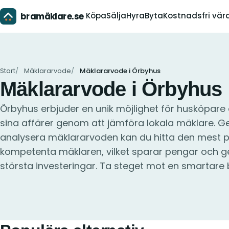
bramäklare.se
Köpa
Sälja
Hyra
Byta
Kostnadsfri vär
Start
Mäklararvode
Mäklararvode i Örbyhus
Mäklararvode i Örbyhus
Örbyhus erbjuder en unik möjlighet för husköpare
sina affärer genom att jämföra lokala mäklare. G
analysera mäklararvoden kan du hitta den mest p
kompetenta mäklaren, vilket sparar pengar och ger
största investeringar. Ta steget mot en smartare