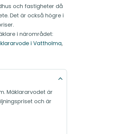
radhus och fastigheter då
te. Det är också högre i
iser.
äklare i närområdet:
klararvode i Vattholma
,
m. Mäklararvodet är
ljningspriset och är