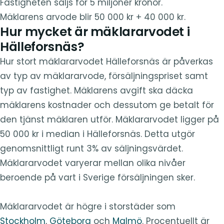
Fastigheten säljs för 5 miljoner kronor.
Mäklarens arvode blir 50 000 kr + 40 000 kr.
Hur mycket är mäklararvodet i
Hälleforsnäs?
Hur stort mäklararvodet Hälleforsnäs är påverkas
av typ av mäklararvode, försäljningspriset samt
typ av fastighet. Mäklarens avgift ska däcka
mäklarens kostnader och dessutom ge betalt för
den tjänst mäklaren utför. Mäklararvodet ligger på
50 000 kr i median i Hälleforsnäs. Detta utgör
genomsnittligt runt 3% av säljningsvärdet.
Mäklararvodet varyerar mellan olika nivåer
beroende på vart i Sverige försäljningen sker.
Mäklararvodet är högre i storstäder som
Stockholm
,
Göteborg
och
Malmö
. Procentuellt är