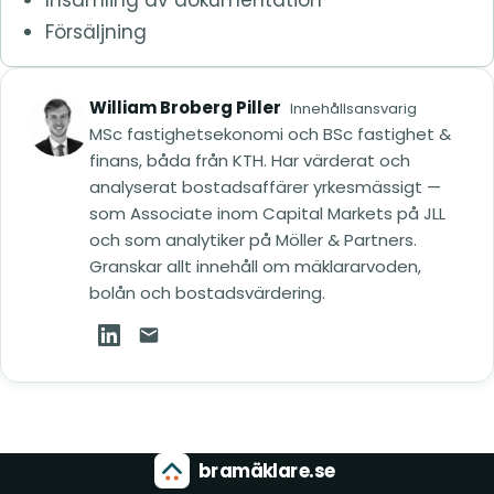
Försäljning
William Broberg Piller
Innehållsansvarig
MSc fastighetsekonomi och BSc fastighet &
finans, båda från KTH. Har värderat och
analyserat bostadsaffärer yrkesmässigt —
som Associate inom Capital Markets på JLL
och som analytiker på Möller & Partners.
Granskar allt innehåll om mäklararvoden,
bolån och bostadsvärdering.
William Broberg Piller på LinkedIn (öppnas i ny
Mejla William Broberg Piller
bramäklare.se