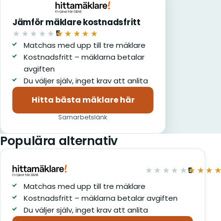
Jämför mäklare kostnadsfritt
5
★★★★★
★★★★★
av 5
Matchas med upp till tre mäklare
Kostnadsfritt – mäklarna betalar
avgiften
Du väljer själv, inget krav att anlita
Hitta bästa mäklare här
(öppnas i nytt fönster)
Samarbetslänk
Populära alternativ
5
★★★★★
★★★
av 5
Matchas med upp till tre mäklare
Kostnadsfritt – mäklarna betalar avgiften
Du väljer själv, inget krav att anlita