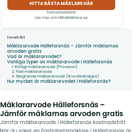
HITTA BÄSTA MÄKLARE HÄR
(öppnas i nytt fönster)
Samarbetslänk
Läs mer om HittaMäklare.se
Innehåll
Mäklararvode Hälleforsnäs – Jämför mäklarnas
arvoden gratis
Vad är mäklararvodet?
Vanliga typer av mäklararvode i Hälleforsnäs
1. Rörligt mäklararvode (Provision)
2. Fast mäklararvode
3. Stegrande mäklararvode (Arvodestrappa)
Hur mycket är mäklararvodet i Hälleforsnäs?
Mäklararvode Hälleforsnäs –
Jämför mäklarnas arvoden gratis
Jämför mäklararvode i Hälleforsnäs kostnadsfritt:
När du söker en Fastighetsmäklare i Hälleforsnäs är