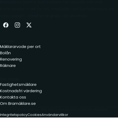
Bramäklare jämför vad mäklare tar i arvode och vad
bolån kostar — ort för ort, med källa och kontrolldatum vid
varje uppgift. Tjänsten är gratis att använda.
Facebook (öppnas i ny flik)
Instagram (öppnas i ny flik)
X (öppnas i ny flik)
Jämför
Mäklararvode per ort
Bolån
Renovering
Räknare
Om sajten
Fastighetsmäklare
Kostnadsfri värdering
Kontakta oss
Om Bramäklare.se
© 2026 bramäklare.se · Alla siffror med källa och kontrolldatum
Integritetspolicy
Cookies
Användarvillkor