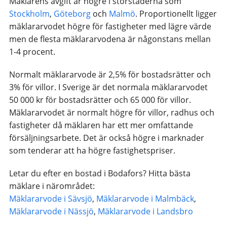
Mäklarens avgift är högre i storstaderna som
Stockholm
,
Göteborg
och
Malmö
. Proportionellt ligger
mäklararvodet högre för fastigheter med lägre värde
men de flesta mäklararvodena är någonstans mellan
1-4 procent.
Normalt mäklararvode är 2,5% för bostadsrätter och
3% för villor. I Sverige är det normala mäklararvodet
50 000 kr för bostadsrätter och 65 000 för villor.
Mäklararvodet är normalt högre för villor, radhus och
fastigheter då mäklaren har ett mer omfattande
försäljningsarbete. Det är också högre i marknader
som tenderar att ha högre fastighetspriser.
Letar du efter en bostad i Bodafors? Hitta bästa
mäklare i närområdet:
Mäklararvode i Sävsjö
,
Mäklararvode i Malmbäck
,
Mäklararvode i Nässjö
,
Mäklararvode i Landsbro