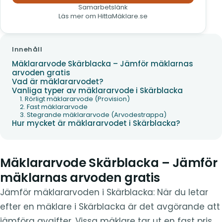
Samarbetslänk
Läs mer om HittaMäklare.se
Innehåll
Mäklararvode Skärblacka – Jämför mäklarnas
arvoden gratis
Vad är mäklararvodet?
Vanliga typer av mäklararvode i Skärblacka
1. Rörligt mäklararvode (Provision)
2. Fast mäklararvode
3. Stegrande mäklararvode (Arvodestrappa)
Hur mycket är mäklararvodet i Skärblacka?
Mäklararvode Skärblacka – Jämför
mäklarnas arvoden gratis
Jämför mäklararvoden i Skärblacka: När du letar
efter en mäklare i Skärblacka är det avgörande att
jämföra avgifter. Vissa mäklare tar ut en fast pris,