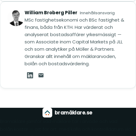
William Broberg Piller
Innehållsansvarig
MSc fastighetsekonomi och BSc fastighet &
finans, båda från KTH. Har värderat och
analyserat bostadsaffärer yrkesmässigt —
som Associate inom Capital Markets på JLL
och som analytiker på Möller & Partners.
Granskar allt innehåll om mäklararvoden,
bolån och bostadsvärdering.
William Broberg Piller på LinkedIn (öppnas i ny
Mejla William Broberg Piller
bramäklare.se
Bramäklare jämför vad mäklare tar i arvode och vad
bolån kostar — ort för ort, med källa och kontrolldatum vid