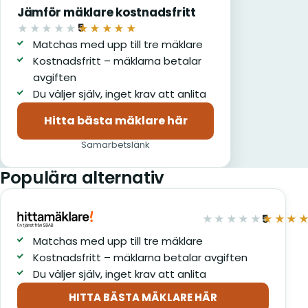
Jämför mäklare kostnadsfritt
5
★★★★★
★★★★★
av 5
Matchas med upp till tre mäklare
Kostnadsfritt – mäklarna betalar
avgiften
Du väljer själv, inget krav att anlita
Hitta bästa mäklare här
(öppnas i nytt fönster)
Samarbetslänk
Populära alternativ
5
★★★★★
★★★
av 5
Matchas med upp till tre mäklare
Kostnadsfritt – mäklarna betalar avgiften
Du väljer själv, inget krav att anlita
HITTA BÄSTA MÄKLARE HÄR
(öppnas i nytt fönster)