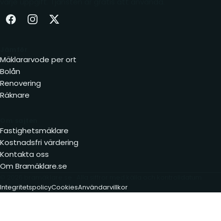
varje uppgift. Tjänsten är gratis att använda.
Facebook (öppnas i ny flik)
Instagram (öppnas i ny flik)
X (öppnas i ny flik)
Jämför
Mäklararvode per ort
Bolån
Renovering
Räknare
Om sajten
Fastighetsmäklare
Kostnadsfri värdering
Kontakta oss
Om Bramäklare.se
© 2026 bramäklare.se · Alla siffror med källa och kontrolldatum
Integritetspolicy
Cookies
Användarvillkor