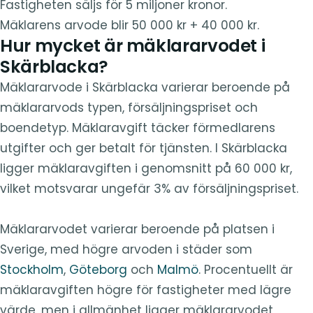
Fastigheten säljs för 5 miljoner kronor.
Mäklarens arvode blir 50 000 kr + 40 000 kr.
Hur mycket är mäklararvodet i
Skärblacka?
Mäklararvode i Skärblacka varierar beroende på
mäklararvods typen, försäljningspriset och
boendetyp. Mäklaravgift täcker förmedlarens
utgifter och ger betalt för tjänsten. I Skärblacka
ligger mäklaravgiften i genomsnitt på 60 000 kr,
vilket motsvarar ungefär 3% av försäljningspriset.
Mäklararvodet varierar beroende på platsen i
Sverige, med högre arvoden i städer som
Stockholm
,
Göteborg
och
Malmö
. Procentuellt är
mäklaravgiften högre för fastigheter med lägre
värde, men i allmänhet ligger mäklararvodet