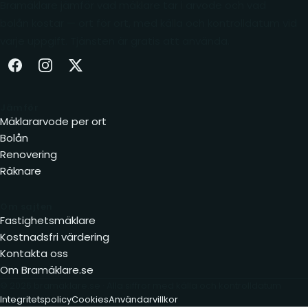
Bramäklare jämför vad mäklare tar i arvode och vad
bolån kostar — ort för ort, med källa och kontrolldatum vid
varje uppgift. Tjänsten är gratis att använda.
Facebook (öppnas i ny flik)
Instagram (öppnas i ny flik)
X (öppnas i ny flik)
Jämför
Mäklararvode per ort
Bolån
Renovering
Räknare
Om sajten
Fastighetsmäklare
Kostnadsfri värdering
Kontakta oss
Om Bramäklare.se
© 2026 bramäklare.se · Alla siffror med källa och kontrolldatum
Integritetspolicy
Cookies
Användarvillkor