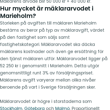
Mäklarens arvode blir 50 000 kr + 40 000 kr.
Hur mycket är mäklararvodet i
Marieholm?
Storleken på avgiften till mäklaren Marieholm
bestäms av beror på typ av mäklaravgift, värdet
på den fastighet som säljs samt
fastighetskategori. Mäklararvodet ska däcka
mäklarens kostnader och även ge ersättning för
den tjänst mäklaren utför. Mäklararvodet ligger på
52 250 kr i genomsnitt i Marieholm. Detta utgör
genomsnittligt runt 3% av försäljningspriset.
Mäklarens avgift varyerar mellan olika nivåer
beroende på vart i Sverige försäljningen sker.
Mäklararvodet är högre i storstaderna som
Stockholm
,
Göteborg
och
Malmö
. Proportionellt