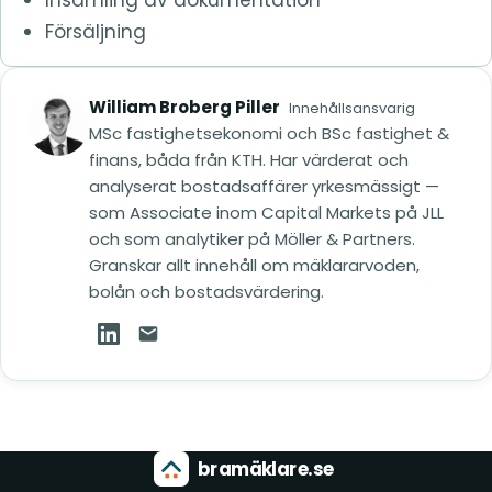
Försäljning
William Broberg Piller
Innehållsansvarig
MSc fastighetsekonomi och BSc fastighet &
finans, båda från KTH. Har värderat och
analyserat bostadsaffärer yrkesmässigt —
som Associate inom Capital Markets på JLL
och som analytiker på Möller & Partners.
Granskar allt innehåll om mäklararvoden,
bolån och bostadsvärdering.
William Broberg Piller på LinkedIn (öppnas i ny
Mejla William Broberg Piller
bramäklare.se