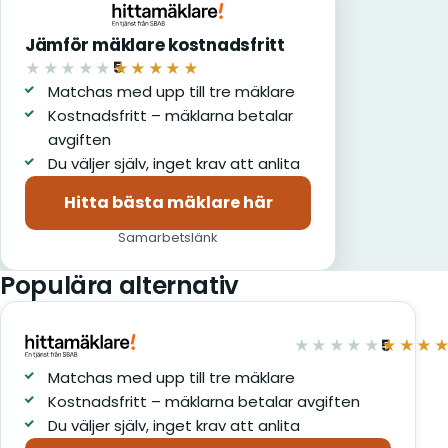
Jämför mäklare kostnadsfritt
5
★★★★★
★★★★★
av 5
Matchas med upp till tre mäklare
Kostnadsfritt – mäklarna betalar
avgiften
Du väljer själv, inget krav att anlita
Hitta bästa mäklare här
(öppnas i nytt fönster)
Samarbetslänk
Populära alternativ
5
★★★★★
★★★
av 5
Matchas med upp till tre mäklare
Kostnadsfritt – mäklarna betalar avgiften
Du väljer själv, inget krav att anlita