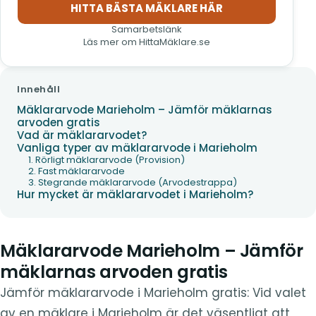
HITTA BÄSTA MÄKLARE HÄR
(öppnas i nytt fönster)
Samarbetslänk
Läs mer om HittaMäklare.se
Innehåll
Mäklararvode Marieholm – Jämför mäklarnas
arvoden gratis
Vad är mäklararvodet?
Vanliga typer av mäklararvode i Marieholm
1. Rörligt mäklararvode (Provision)
2. Fast mäklararvode
3. Stegrande mäklararvode (Arvodestrappa)
Hur mycket är mäklararvodet i Marieholm?
Mäklararvode Marieholm – Jämför
mäklarnas arvoden gratis
Jämför mäklararvode i Marieholm gratis: Vid valet
av en mäklare i Marieholm är det väsentligt att