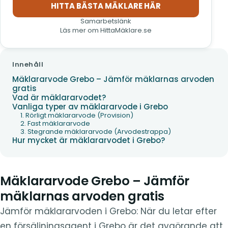
HITTA BÄSTA MÄKLARE HÄR
(öppnas i nytt fönster)
Samarbetslänk
Läs mer om HittaMäklare.se
Innehåll
Mäklararvode Grebo – Jämför mäklarnas arvoden
gratis
Vad är mäklararvodet?
Vanliga typer av mäklararvode i Grebo
1. Rörligt mäklararvode (Provision)
2. Fast mäklararvode
3. Stegrande mäklararvode (Arvodestrappa)
Hur mycket är mäklararvodet i Grebo?
Mäklararvode Grebo – Jämför
mäklarnas arvoden gratis
Jämför mäklararvoden i Grebo: När du letar efter
en försäljningsagent i Grebo är det avgörande att