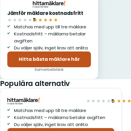
Jämför mäklare kostnadsfritt
5
★★★★★
★★★★★
av 5
Matchas med upp till tre mäklare
Kostnadsfritt – mäklarna betalar
avgiften
Du väljer själv, inget krav att anlita
Hitta bästa mäklare här
(öppnas i nytt fönster)
Samarbetslänk
Populära alternativ
5
★★★★★
★★★
av 5
Matchas med upp till tre mäklare
Kostnadsfritt – mäklarna betalar avgiften
Du väljer själv, inget krav att anlita