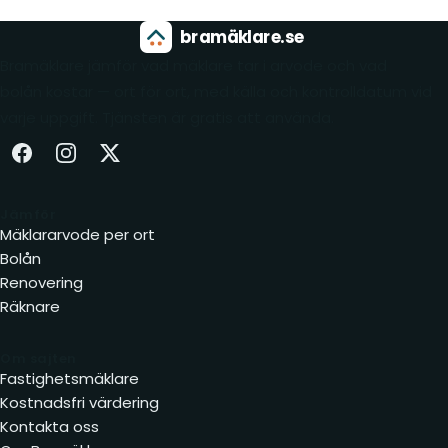
bramäklare.se
Bramäklare jämför vad mäklare tar i arvode och vad
bolån kostar — ort för ort, med källa och kontrolldatum vid
varje uppgift. Tjänsten är gratis att använda.
Facebook (öppnas i ny flik)
Instagram (öppnas i ny flik)
X (öppnas i ny flik)
Jämför
Mäklararvode per ort
Bolån
Renovering
Räknare
Om sajten
Fastighetsmäklare
Kostnadsfri värdering
Kontakta oss