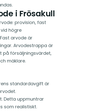
ändas.
de i Frösakull
rvode: provision, fast
 vid högre
 Fast arvode är
jningar. Arvodestrappa är
t på försäljningsvärdet,
och mäklare.
arens standardavgift är
rvodet.
set. Detta uppmuntrar
 som realistiskt.