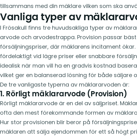
tillsammans med din mäklare vilken som ska anv
Vanliga typer av mäklararvo
I Frösakull finns tre huvudsakliga typer av mäklara
arvode och arvodestrappa. Provision passar bäst
försäljningspriser, där mäklarens incitament ökar.
fördelaktigt vid lägre priser eller snabbare försäl
idealisk när man vill ha en gradvis kostnad basera
vilket ger en balanserad lösning för både säljare 
De tre vanligaste typerna av mäklararvoden är:
1. Rörligt mäklararvode (Provision)
Rörligt mäklararvode är en del av säljpriset. Mäkl
ofta den mest förekommande formen av mäklara
Hur stor provisionen blir beror på försäljningspri
mäklaren att sälja ejendommen för ett så högt pris