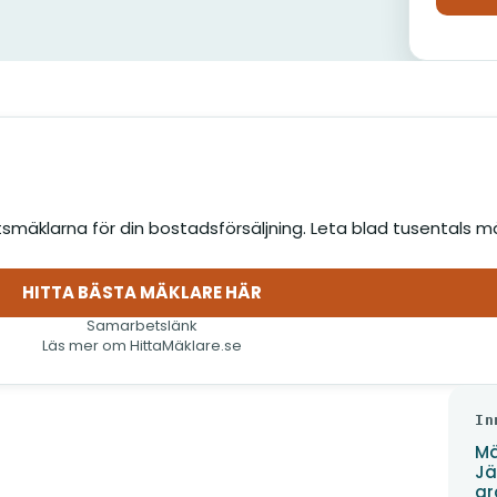
smäklarna för din bostadsförsäljning. Leta blad tusentals m
HITTA BÄSTA MÄKLARE HÄR
(öppnas i nytt fönster)
Samarbetslänk
Läs mer om HittaMäklare.se
ämför
In
Mä
Jä
gr