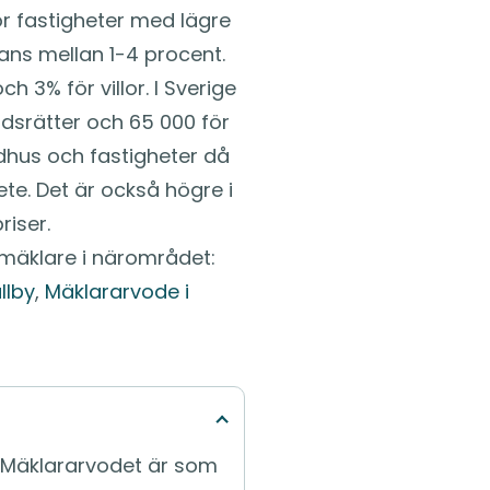
ör fastigheter med lägre
ans mellan 1-4 procent.
 3% för villor. I Sverige
dsrätter och 65 000 för
radhus och fastigheter då
te. Det är också högre i
iser.
a mäklare i närområdet:
llby
,
Mäklararvode i
. Mäklararvodet är som