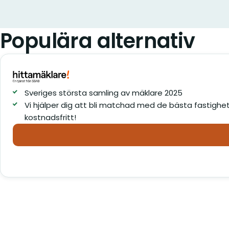
Populära alternativ
Sveriges största samling av mäklare 2025
Vi hjälper dig att bli matchad med de bästa fastighet
kostnadsfritt!
Mäklararvode Frösakull – J
mäklarnas arvoden gratis