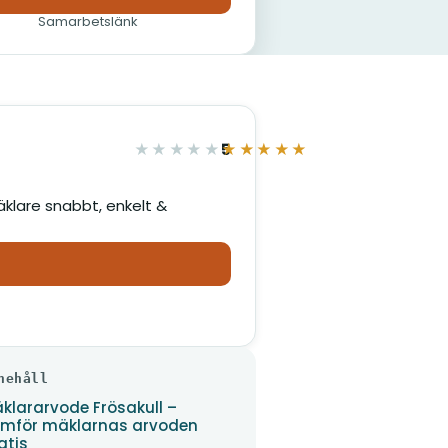
Samarbetslänk
5
★★★★★
★★★★★
av 5
äklare snabbt, enkelt &
nehåll
klararvode Frösakull –
mför mäklarnas arvoden
atis