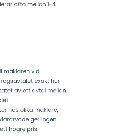
erar ofta mellan 1-4
ll mäklaren vid
dragsavtalet exakt hur
tatet av ett avtal mellan
let.
er hos olika mäklare,
äklararvode ger ingen
ett högre pris.