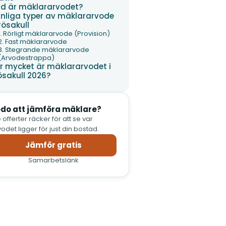
d är mäklararvodet?
nliga typer av mäklararvode
Frösakull
1. Rörligt mäklararvode (Provision)
2. Fast mäklararvode
3. Stegrande mäklararvode
(Arvodestrappa)
r mycket är mäklararvodet i
ösakull 2026?
do att jämföra mäklare?
 offerter räcker för att se var
odet ligger för just din bostad.
Jämför gratis
Samarbetslänk