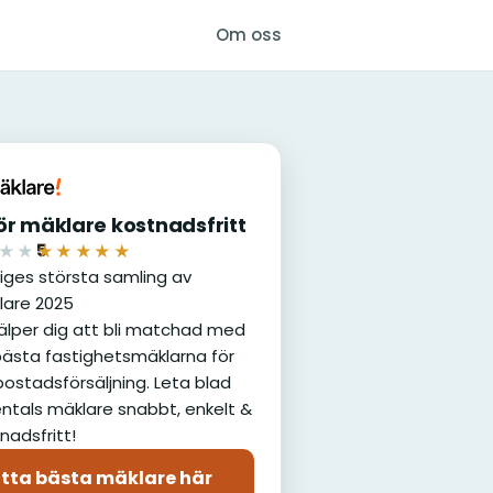
Om oss
r mäklare kostnadsfritt
5
★★
★★★★★
iges största samling av
lare 2025
jälper dig att bli matchad med
ästa fastighetsmäklarna för
bostadsförsäljning. Leta blad
ntals mäklare snabbt, enkelt &
nadsfritt!
itta bästa mäklare här
(öppnas i nytt fönster)