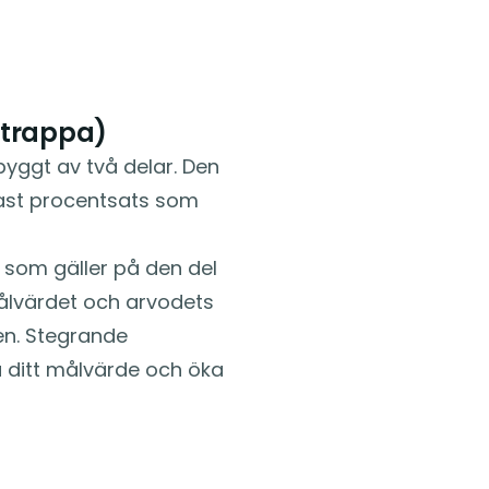
strappa)
yggt av två delar. Den
fast procentsats som
som gäller på den del
Målvärdet och arvodets
en. Stegrande
 ditt målvärde och öka