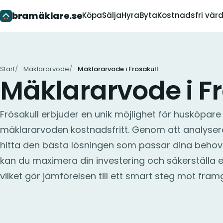
bramäklare.se
Köpa
Sälja
Hyra
Byta
Kostnadsfri vär
Start
Mäklararvode
Mäklararvode i Frösakull
Mäklararvode i Fr
Frösakull erbjuder en unik möjlighet för husköpare
mäklararvoden kostnadsfritt. Genom att analyser
hitta den bästa lösningen som passar dina behov 
kan du maximera din investering och säkerställa 
vilket gör jämförelsen till ett smart steg mot fra