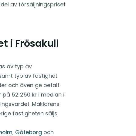
del av försäljningspriset
 i Frösakull
kas av typ av
amt typ av fastighet.
er och även ge betalt
r på 52 250 kr i median i
jningsvärdet. Mäklarens
rige fastigheten säljs.
holm
,
Göteborg
och