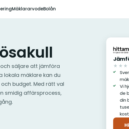
dering
Mäklararvode
Bolån
ösakull
Jämfö
 och säljare att jämföra
★★★
av 5
Sver
a lokala mäklare kan du
mäk
och budget. Med rätt val
Vi h
en smidig affärsprocess,
de b
din 
mgång.
tuse
kost
H