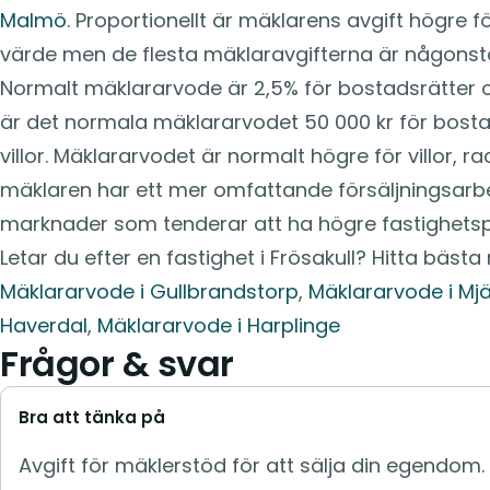
Malmö
. Proportionellt är mäklarens avgift högre f
värde men de flesta mäklaravgifterna är någonst
Normalt mäklararvode är 2,5% för bostadsrätter och
är det normala mäklararvodet 50 000 kr för bosta
villor. Mäklararvodet är normalt högre för villor, 
mäklaren har ett mer omfattande försäljningsarbe
marknader som tenderar att ha högre fastighetspr
Letar du efter en fastighet i Frösakull? Hitta bäst
Mäklararvode i Gullbrandstorp
,
Mäklararvode i Mjä
Haverdal
,
Mäklararvode i Harplinge
Frågor & svar
Bra att tänka på
Avgift för mäklerstöd för att sälja din egendom