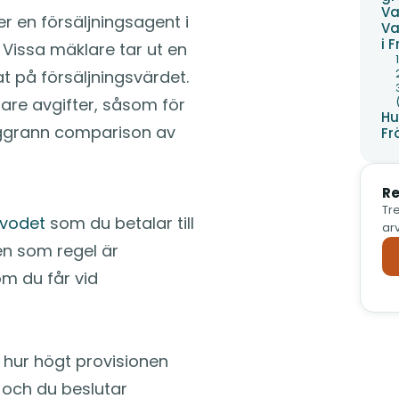
Va
er en försäljningsagent i
Va
i 
 Vissa mäklare tar ut en
t på försäljningsvärdet.
are avgifter, såsom för
Hu
noggrann comparison av
Fr
Re
Tre
vodet
som du betalar till
arv
en som regel är
om du får vid
hur högt provisionen
 och du beslutar