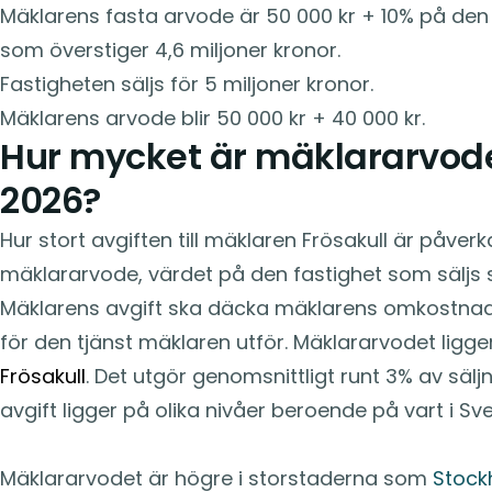
Mäklarens fasta arvode är 50 000 kr + 10% på den 
som överstiger 4,6 miljoner kronor.
Fastigheten säljs för 5 miljoner kronor.
Mäklarens arvode blir 50 000 kr + 40 000 kr.
Hur mycket är mäklararvodet
2026?
Hur stort avgiften till mäklaren Frösakull är påver
mäklararvode, värdet på den fastighet som säljs s
Mäklarens avgift ska däcka mäklarens omkostnad
för den tjänst mäklaren utför. Mäklararvodet ligge
Frösakull
. Det utgör genomsnittligt runt 3% av säl
avgift ligger på olika nivåer beroende på vart i Sve
Mäklararvodet är högre i storstaderna som
Stock