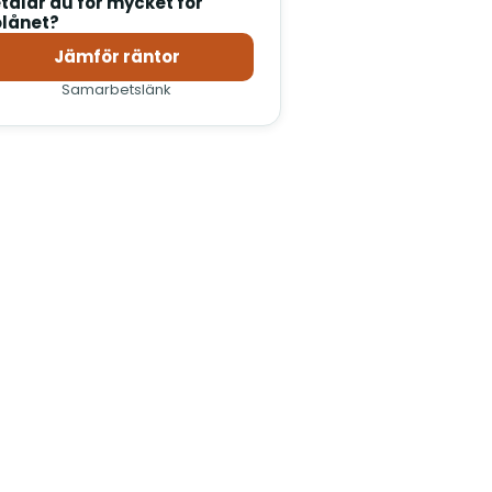
talar du för mycket för
lånet?
Jämför räntor
(öppnas i nytt fönster)
Samarbetslänk