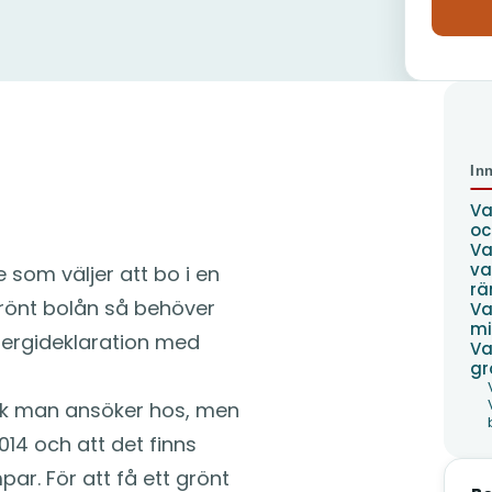
ch hur får man
In
Va
oc
Va
va
e som väljer att bo i en
rä
grönt bolån så behöver
Va
mi
energideklaration med
Va
gr
ank man ansöker hos, men
014 och att det finns
par. För att få ett grönt