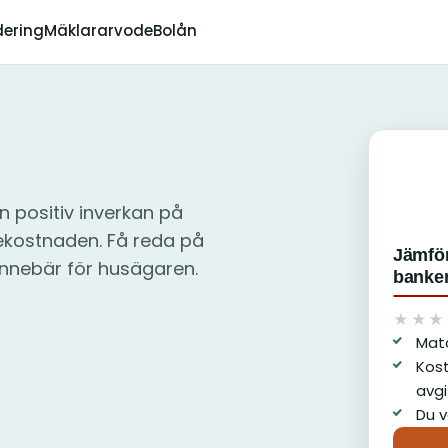
dering
Mäklararvode
Bolån
en positiv inverkan på
ekostnaden. Få reda på
Jämför
innebär för husägaren.
banke
★★★
av 5
Matc
Kost
avgi
Du v