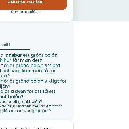
Jämför räntor
(öppnas i nytt fönster)
Samarbetslänk
nehåll
d innebär ett grönt bolån
h hur får man det?
rför är gröna bolån ett bra
l och vad kan man få för
nta?
rför är gröna bolån viktigt för
ljön?
d är kraven för att få ett
önt bolån?
Vad är ett grönt bolån?
Vad är skillnaden mellan ett grönt
bolån och ett vanligt bolån?