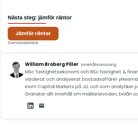
Nästa steg: jämför räntor
Jämför räntor
(öppnas i nytt fönster)
Samarbetslänk
William Broberg Piller
Innehållsansvarig
MSc fastighetsekonomi och BSc fastighet & finan
värderat och analyserat bostadsaffärer yrkesm
inom Capital Markets på JLL och som analytiker på
Granskar allt innehåll om mäklararvoden, bolån o
William Broberg Piller på LinkedIn (öppnas i ny
Mejla William Broberg Piller