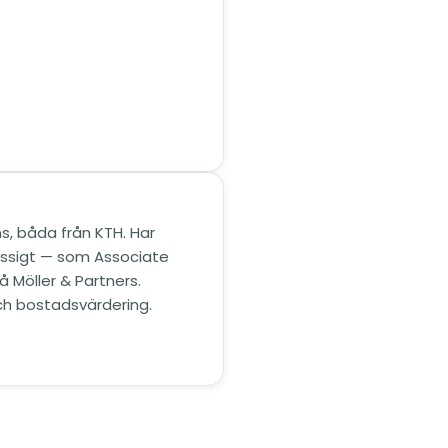
s, båda från KTH. Har
ässigt — som Associate
 Möller & Partners.
ch bostadsvärdering.
 flik)