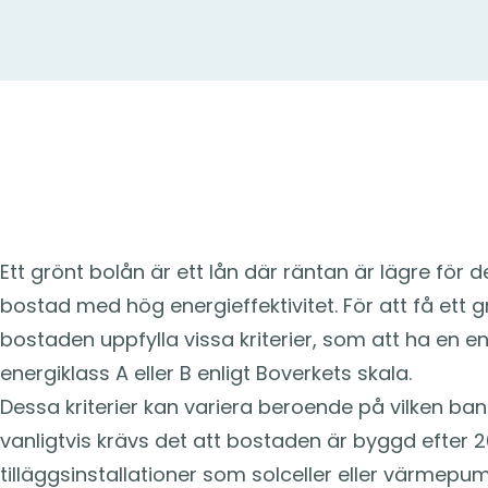
Vad innebär ett grönt bolån o
det?
Ett grönt bolån är ett lån där räntan är lägre för d
bostad med hög energieffektivitet. För att få ett 
bostaden uppfylla vissa kriterier, som att ha en 
energiklass A eller B enligt Boverkets skala.
Dessa kriterier kan variera beroende på vilken b
vanligtvis krävs det att bostaden är byggd efter 2
tilläggsinstallationer som solceller eller värmepum