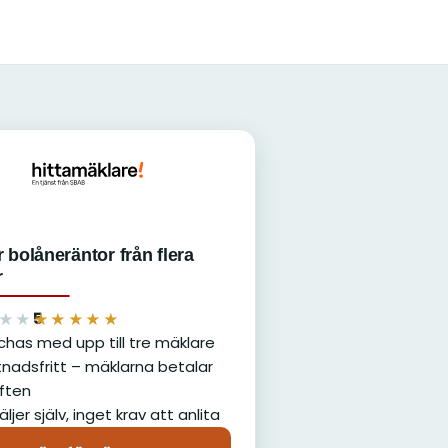
 bolåneräntor från flera
r
5
★★
★★★★★
has med upp till tre mäklare
nadsfritt – mäklarna betalar
ften
äljer själv, inget krav att anlita