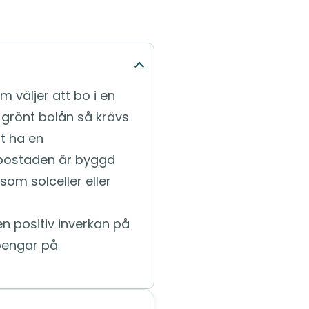
 väljer att bo i en
t grönt bolån så krävs
tt ha en
t bostaden är byggd
 som solceller eller
en positiv inverkan på
pengar på